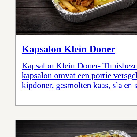
Kapsalon Klein Doner
Kapsalon Klein Doner- Thuisbezo
kapsalon omvat een portie versge
kipdöner, gesmolten kaas, sla en 