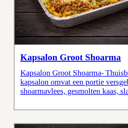
Kapsalon Groot Shoarma
Kapsalon Groot Shoarma- Thuisbe
kapsalon omvat een portie versge
shoarmavlees, gesmolten kaas, sla