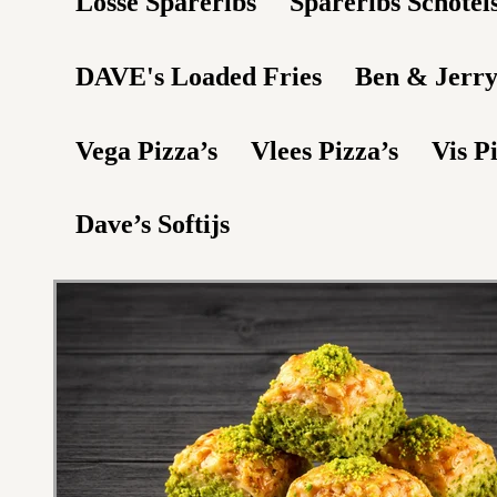
Losse Spareribs
Spareribs Schotel
DAVE's Loaded Fries
Ben & Jerry
Vega Pizza’s
Vlees Pizza’s
Vis P
Dave’s Softijs