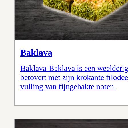
Baklava
Baklava-Baklava is een weelderig 
betovert met zijn krokante filode
vulling van fijngehakte noten.