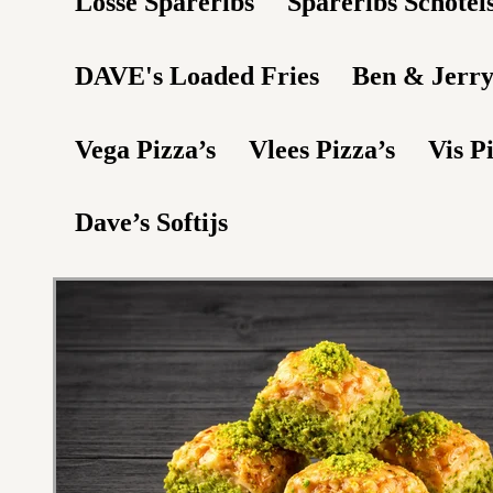
Losse Spareribs
Spareribs Schotel
DAVE's Loaded Fries
Ben & Jerry
Vega Pizza’s
Vlees Pizza’s
Vis P
Dave’s Softijs