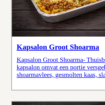
Kapsalon Groot Shoarma
Kapsalon Groot Shoarma- Thuisbe
kapsalon omvat een portie versge
shoarmavlees, gesmolten kaas, sla