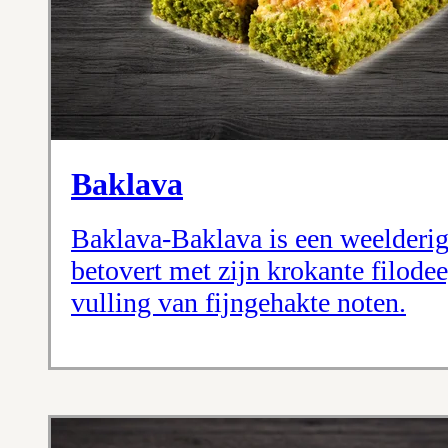
Baklava
Baklava-Baklava is een weelderig 
betovert met zijn krokante filode
vulling van fijngehakte noten.