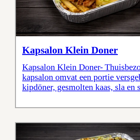
Kapsalon Klein Doner
Kapsalon Klein Doner- Thuisbezo
kapsalon omvat een portie versge
kipdöner, gesmolten kaas, sla en 